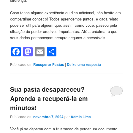
diferença.
Caso ‌tenha⁢ alguma experiência ou ‍dica adicional,⁣ não hesite em⁣
compartilhar conosco! Todos aprendemos⁢ juntos, e ‍cada relato
pode ser útil para alguém⁣ que, assim‍ como você, passou pela‌
situação de perder arquivos importantes. ‍Até a ​próxima, ⁤e que
seus dados permaneçam sempre seguros e acessíveis!
Facebook
Mastodon
Email
Share
Publicado em
Recuperar Pastas
|
Deixe uma resposta
Sua pasta desapareceu?
Aprenda a recuperá-la em
minutos!
Publicado em
novembro 7, 2024
por
Admin Lima
Você já ‌se deparou com‍ a‍ frustração de perder um documento⁤