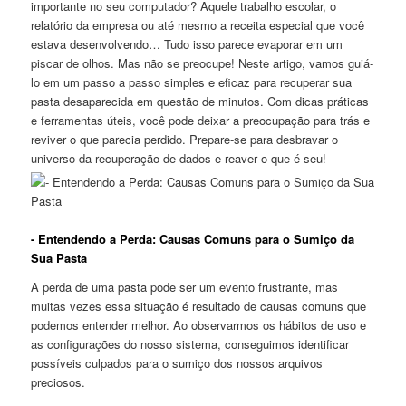
importante no seu⁢ computador?⁣ Aquele​ trabalho escolar,‌ o
relatório da empresa⁣ ou até mesmo ​a‌ receita ‌especial que você
estava desenvolvendo… Tudo isso parece‍ evaporar em um
piscar de olhos. Mas‍ não se preocupe! Neste⁤ artigo, vamos⁢ guiá-
lo em ⁣um ⁢passo ⁣a passo ​simples e⁣ eficaz ‌para recuperar sua
pasta ‌desaparecida ⁣em questão⁢ de minutos. Com‌ dicas práticas
e ferramentas úteis, você pode deixar a preocupação ⁣para trás‍ e⁤
reviver o que parecia perdido. Prepare-se para ⁢desbravar‍ o
universo da⁤ recuperação de dados e reaver‌ o ⁤que é ‌seu!
-⁤ Entendendo a Perda: Causas Comuns para o Sumiço ‌da
Sua Pasta
A perda ⁤de uma pasta pode ser ‌um evento frustrante, mas
muitas vezes ‌essa situação​ é‍ resultado de causas comuns que
podemos entender melhor. Ao ‌observarmos os hábitos de uso⁤ e
as⁣ configurações ​do nosso sistema, ⁢conseguimos identificar
possíveis ⁢culpados para o sumiço dos‌ nossos arquivos⁤
preciosos.