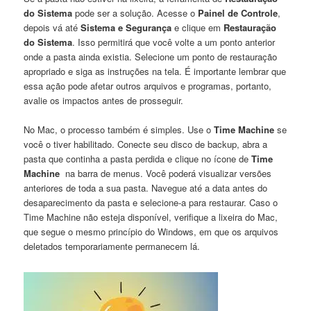
do Sistema
pode ser a⁢ solução. Acesse o
Painel de Controle
,
depois ⁢vá até
Sistema e Segurança
‌e clique em
Restauração
do Sistema
. Isso permitirá que você volte a um ponto anterior
onde a pasta ainda existia. Selecione um ponto de restauração
‌apropriado e ⁢siga as instruções na tela. É importante lembrar‌ que
essa ação pode​ afetar outros arquivos e programas, portanto,
avalie os⁤ impactos antes‌ de prosseguir.
No Mac, o processo também‍ é simples. Use o
Time Machine
se
você o tiver habilitado. Conecte⁣ seu disco de backup, ​abra a
pasta que continha a pasta perdida e clique no ícone de
Time
‌Machine
‌ na barra de menus. Você poderá visualizar versões⁤
anteriores de toda a sua pasta. Navegue até a ⁣data antes do
desaparecimento da pasta e​ selecione-a para restaurar. Caso⁤ o
Time Machine não esteja disponível, verifique a lixeira⁣ do Mac,
‌que segue o mesmo⁣ princípio do Windows,⁤ em que os arquivos
deletados temporariamente‌ permanecem lá.