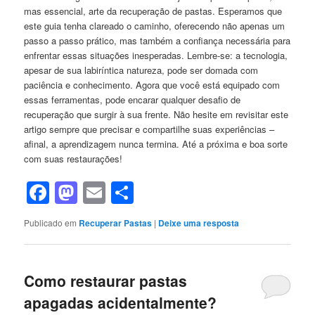
mas essencial, ⁣arte da recuperação ⁤de pastas. Esperamos que
este guia tenha clareado o caminho, ⁢oferecendo não apenas um
passo a passo prático, mas também a ​confiança necessária para
enfrentar essas situações⁤ inesperadas.⁣ Lembre-se: a​ tecnologia,
apesar de​ sua labiríntica natureza, pode ser domada com
paciência e conhecimento. Agora ​que você‍ está equipado com
essas ferramentas, pode ‌encarar qualquer desafio de
recuperação que surgir à ⁣sua frente. Não ​hesite em revisitar⁤ este
⁣artigo sempre ⁤que precisar ​e compartilhe suas experiências –
afinal, a ⁢aprendizagem nunca termina. Até a⁣ próxima e boa sorte
com suas restaurações!
Facebook
Mastodon
Email
Share
Publicado em
Recuperar Pastas
|
Deixe uma resposta
Como restaurar pastas
apagadas acidentalmente?