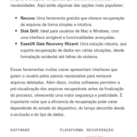
necessidades. Aqui estão ⁢algumas ‍das opções mais⁣ populares:
Recuva:
Uma ⁢ferramenta gratuita ⁣que oferece​ recuperação
de⁣ arquivos de forma simples e⁣ intuitiva.
Disk Drill:
Ideal para usuários de Mac e Windows, com⁣
uma interface amigável e funcionalidades avançadas.
EaseUS ⁢Data Recovery Wizard:
⁤Uma solução robusta, que
suporta recuperação ​de dados em várias situações, desde
formatação acidental até ⁣falhas do ‌sistema.
Essas ferramentas muitas vezes apresentam interfaces que
guiam o usuário pelos passos necessários ‌para restaurar
arquivos deletados. Além disso, muitos softwares permitem a
pré-visualização dos arquivos recuperáveis antes da finalização
do⁢ processo, oferecendo uma maior segurança e⁣ praticidade. É
importante notar ‍que a eficiencia da recuperação pode variar
dependendo do estado⁢ do‍ dispositivo, do⁤ tempo decorrido desde
a exclusão e do⁢ tipo de dados.
SOFTWARE
PLATAFORMA
RECUPERAÇÃO