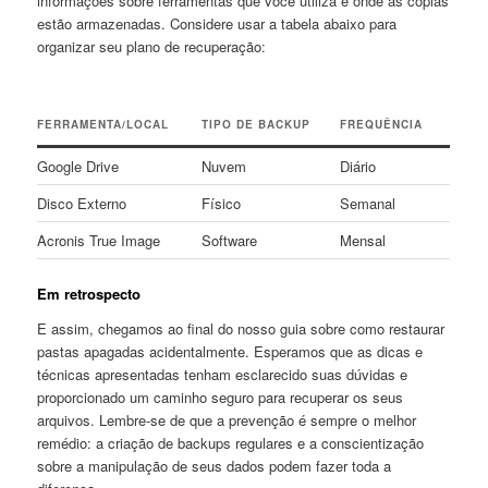
informações sobre ferramentas que ⁣você utiliza⁢ e onde as cópias
‍estão ⁣armazenadas. Considere usar a tabela abaixo para
organizar⁣ seu plano de recuperação:
FERRAMENTA/LOCAL
TIPO DE BACKUP
FREQUÊNCIA
Google Drive
Nuvem
Diário
Disco Externo
Físico
Semanal
Acronis True Image
Software
Mensal
Em retrospecto
E‍ assim, ⁢chegamos ⁢ao ⁢final do ‌nosso guia⁣ sobre como restaurar
pastas apagadas acidentalmente. Esperamos ‍que as dicas e
técnicas apresentadas tenham esclarecido ⁤suas dúvidas e
proporcionado um caminho seguro para ​recuperar os seus
arquivos. Lembre-se ‍de ​que a prevenção é sempre o melhor
⁢remédio: a‍ criação de‍ backups regulares e⁤ a conscientização
sobre a manipulação de seus dados podem‌ fazer toda a