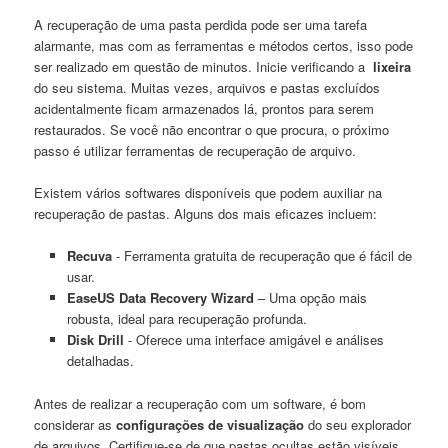
A ‍recuperação de uma ​pasta perdida pode⁣ ser‌ uma⁣ tarefa⁣
alarmante, mas com‍ as‍ ferramentas e métodos certos, isso pode
⁣ser realizado em questão ‍de minutos. Inicie verificando⁣ a ⁢
lixeira
do seu sistema. Muitas vezes,‌ arquivos e⁢ pastas excluídos‍
acidentalmente ⁣ficam armazenados lá, ⁢prontos para serem
‍restaurados.​ Se você não encontrar o que ‍procura, o próximo
passo é utilizar ferramentas de ⁣recuperação de ⁤arquivo.
Existem vários ‍softwares disponíveis que ‌podem auxiliar‌ na‍
recuperação ​de pastas. Alguns⁤ dos ⁢mais eficazes‌ incluem:
Recuva
⁢- Ferramenta gratuita de recuperação que é ​fácil de
usar.
EaseUS ⁢Data Recovery ⁣Wizard
– ‌Uma opção mais
⁣robusta, ideal para recuperação profunda.
Disk Drill
⁤- Oferece uma⁣ interface amigável e análises
detalhadas.
Antes ​de realizar‍ a⁤ recuperação com um software, é bom
considerar as
configurações de visualização
do seu explorador‌
de arquivos.‌ Certifique-se de que pastas ocultas estão visíveis,