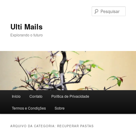
Pular
Pular
para
para
Pesqu
o
o
conteúdo
conteúdo
Ulti Mails
principal
secundário
Explorando o futuro
Menu
Início
Contato
Política de Privacidade
principal
Termos e Condições
Sobre
ARQUIVO DA CATEGORIA:
RECUPERAR PASTAS