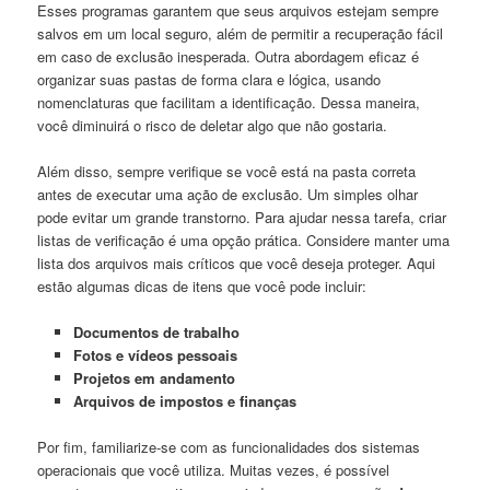
Esses ​programas ‌garantem‍ que ⁤seus arquivos estejam sempre
salvos em um local⁢ seguro, além de permitir a recuperação fácil
em caso de exclusão inesperada. Outra ‌abordagem eficaz é
organizar suas pastas de forma clara e lógica, usando
nomenclaturas que facilitam⁤ a ⁣identificação. Dessa ‌maneira,
você diminuirá⁤ o risco ⁣de deletar algo⁤ que não ‍gostaria.
Além disso, sempre ⁤verifique se ‌você‍ está na pasta correta
antes ⁣de executar⁣ uma ação⁣ de ‌exclusão.⁤ Um simples olhar
pode evitar um grande transtorno. Para​ ajudar nessa tarefa, criar
listas de verificação é uma opção ⁣prática. Considere⁣ manter ⁢uma
lista dos arquivos mais críticos que você deseja proteger.⁣ Aqui
estão algumas dicas‌ de itens que você⁢ pode incluir:
Documentos ⁢de trabalho
Fotos e vídeos pessoais
Projetos em⁢ andamento
Arquivos de impostos e finanças
Por fim, ‌familiarize-se com ‌as ⁢funcionalidades dos sistemas
operacionais que ⁣você utiliza. Muitas vezes, é possível