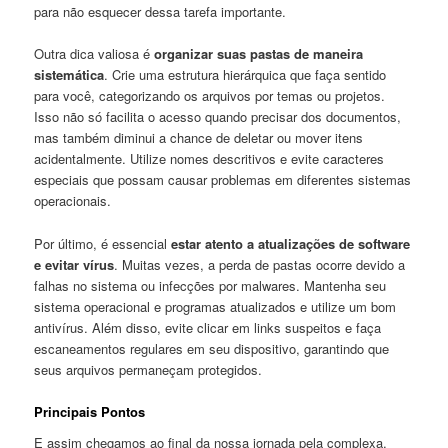
para não esquecer dessa tarefa importante.
Outra ⁤dica valiosa é
organizar suas pastas de maneira
sistemática
. ​Crie uma estrutura hierárquica que faça sentido​
para‌ você, categorizando os arquivos ​por temas ou projetos.
⁢Isso‌ não só facilita‌ o acesso ‍quando precisar dos documentos,
mas também diminui a chance de deletar ‍ou mover itens
acidentalmente. Utilize nomes descritivos ‍e evite⁢ caracteres
especiais que ⁣possam causar problemas⁤ em diferentes sistemas
operacionais.
Por último, é essencial
estar⁢ atento a⁣ atualizações ⁤de software
⁤e evitar vírus
. Muitas‌ vezes, ⁣a perda de pastas ocorre devido a
falhas no sistema ou⁤ infecções por malwares. Mantenha seu
sistema operacional e programas atualizados e utilize um bom
antivírus. Além disso, evite clicar ⁢em links suspeitos e faça
escaneamentos regulares em seu dispositivo, garantindo que
seus arquivos permaneçam protegidos.
Principais Pontos
E assim chegamos ao final da‌ nossa jornada pela‍ complexa,