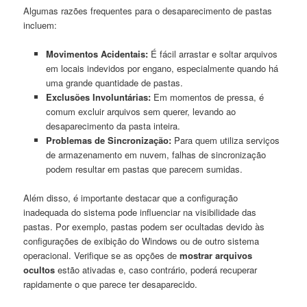
Algumas razões frequentes para⁤ o desaparecimento de​ pastas
incluem:
Movimentos ‌Acidentais:
⁣É⁤ fácil arrastar e ⁢soltar arquivos
‌em locais indevidos por engano, especialmente quando há​
uma grande quantidade ⁣de pastas.
Exclusões Involuntárias:
Em momentos de pressa, ‌é
⁢comum excluir ⁣arquivos sem querer, levando ao
desaparecimento da ‌pasta ⁢inteira.
Problemas de Sincronização:
Para quem utiliza serviços
de​ armazenamento em nuvem,‍ falhas ⁣de sincronização
podem⁢ resultar em pastas ⁤que parecem sumidas.
Além disso, é importante destacar que ​a configuração
inadequada do sistema‍ pode influenciar ⁤na ⁢visibilidade ‌das
pastas.⁣ Por exemplo,⁤ pastas podem ser⁤ ocultadas devido ⁤às
configurações de exibição do Windows ou⁤ de outro sistema
‌operacional. ⁤Verifique se as opções de
mostrar arquivos
ocultos
estão ativadas e, caso contrário, poderá recuperar
rapidamente o que parece ter desaparecido.