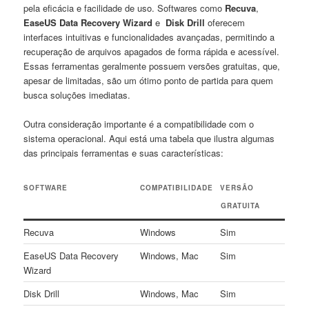
pela‌ eficácia e facilidade de uso.‌ Softwares como⁢
Recuva
,
EaseUS ​Data Recovery Wizard
e ⁢
Disk Drill
oferecem
interfaces ⁤intuitivas e funcionalidades avançadas,‌ permitindo a
recuperação de arquivos ‍apagados de forma ⁢rápida‍ e​ acessível.
Essas ferramentas geralmente possuem versões gratuitas, que,
apesar⁢ de limitadas, são um⁢ ótimo ponto de partida para‍ quem
busca soluções ​imediatas.
Outra consideração importante ​é a ‌compatibilidade​ com o
sistema operacional. Aqui está uma tabela⁢ que ilustra algumas
‍das principais ⁤ferramentas e suas características:
SOFTWARE
COMPATIBILIDADE
VERSÃO
⁤GRATUITA
Recuva
Windows
Sim
EaseUS Data ⁤Recovery
Windows, Mac
Sim
Wizard
Disk Drill
Windows, Mac
Sim