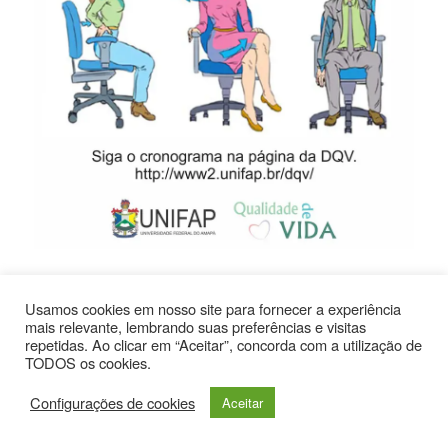
– Dicas de Prevenção: Como Evitar Que Isso ​Aconteça
Novamente
Usamos cookies em nosso site para fornecer a experiência
mais relevante, lembrando suas preferências e visitas
Manter a⁣ organização dos seus arquivos⁣ é fundamental ‍para
repetidas. Ao clicar em “Aceitar”, concorda com a utilização de
evitar ⁤o⁣ estresse de ⁢perder uma pasta ⁣importante. Aqui estão
TODOS os cookies.
algumas estratégias para garantir ‍que suas informações​
Configurações de cookies
permaneçam seguras:
Aceitar
Backup Regular:
Realize‌ backups⁤ diários‍ ou semanais.