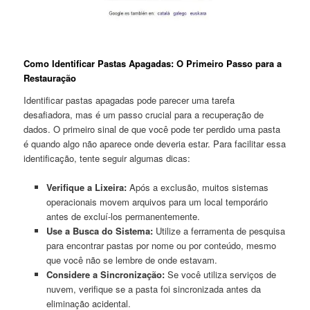
Como Identificar Pastas‍ Apagadas: O Primeiro Passo⁣ para⁣ a
Restauração
Identificar ⁤pastas apagadas pode parecer uma tarefa
⁣desafiadora, mas é um passo crucial para⁣ a recuperação de⁣
dados. O primeiro⁣ sinal de que você pode ter perdido uma pasta
é ⁣quando algo ‍não aparece onde⁣ deveria estar. Para​ facilitar essa
identificação, tente seguir‍ algumas dicas:
Verifique ⁤a Lixeira:
Após a ⁣exclusão, muitos sistemas
operacionais⁤ movem ‍arquivos para um local ‌temporário
antes de excluí-los permanentemente.
Use a ⁤Busca⁢ do Sistema:
Utilize ⁣a ferramenta‍ de pesquisa
⁤para‍ encontrar pastas por nome⁤ ou ‌por conteúdo, mesmo
que você não ⁢se lembre de onde​ estavam.
Considere a Sincronização:
Se você ⁣utiliza serviços de
nuvem, verifique se a pasta foi sincronizada antes da
eliminação ‌acidental.