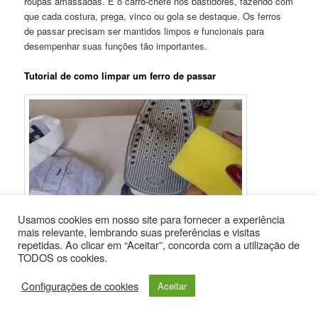
roupas amassadas. É o carro-chefe nos bastidores, fazendo com
que cada costura, prega, vinco ou gola se destaque. Os ferros
de passar precisam ser mantidos limpos e funcionais para
desempenhar suas funções tão importantes.
Tutorial de como limpar um ferro de passar
Usamos cookies em nosso site para fornecer a experiência
mais relevante, lembrando suas preferências e visitas
repetidas. Ao clicar em “Aceitar”, concorda com a utilização de
TODOS os cookies.
Ao longo dos anos, o ferro de passar roupa tornou-se mais
Configurações de cookies
Aceitar
eficiente com funções de vapor adicionais, diferentes
configurações de calor e um revestimento especial na base.