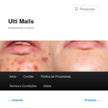
Pular
para
Pesqu
o
conteúdo
Ulti Mails
principal
Explorando o futuro
Menu
Início
Contato
Política de Privacidade
principal
Termos e Condições
Sobre
Navegação
←
Anterior
Próximo
→
de