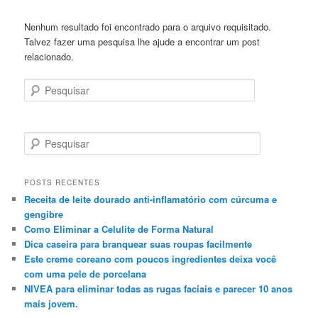
Nenhum resultado foi encontrado para o arquivo requisitado.
Talvez fazer uma pesquisa lhe ajude a encontrar um post
relacionado.
Pesquisar
P
e
s
q
POSTS RECENTES
u
Receita de leite dourado anti-inflamatório com cúrcuma e
i
gengibre
s
Como Eliminar a Celulite de Forma Natural
a
Dica caseira para branquear suas roupas facilmente
r
Este creme coreano com poucos ingredientes deixa você
com uma pele de porcelana
NIVEA para eliminar todas as rugas faciais e parecer 10 anos
mais jovem.