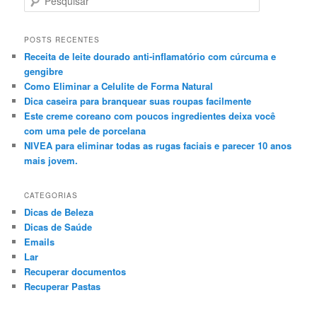
e
s
q
POSTS RECENTES
u
Receita de leite dourado anti-inflamatório com cúrcuma e
i
gengibre
s
Como Eliminar a Celulite de Forma Natural
a
Dica caseira para branquear suas roupas facilmente
r
Este creme coreano com poucos ingredientes deixa você
com uma pele de porcelana
NIVEA para eliminar todas as rugas faciais e parecer 10 anos
mais jovem.
CATEGORIAS
Dicas de Beleza
Dicas de Saúde
Emails
Lar
Recuperar documentos
Recuperar Pastas