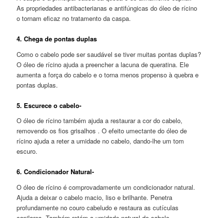
As propriedades antibacterianas e antifúngicas do óleo de rícino
o tornam eficaz no tratamento da caspa.
4. Chega de pontas duplas
Como o cabelo pode ser saudável se tiver muitas pontas duplas?
O óleo de rícino ajuda a preencher a lacuna de queratina. Ele
aumenta a força do cabelo e o torna menos propenso à quebra e
pontas duplas.
5. Escurece o cabelo-
O óleo de rícino também ajuda a restaurar a cor do cabelo,
removendo os fios grisalhos . O efeito umectante do óleo de
rícino ajuda a reter a umidade no cabelo, dando-lhe um tom
escuro.
6. Condicionador Natural-
O óleo de rícino é comprovadamente um condicionador natural.
Ajuda a deixar o cabelo macio, liso e brilhante. Penetra
profundamente no couro cabeludo e restaura as cutículas
capilares. Também retém a umidade natural do cabelo.