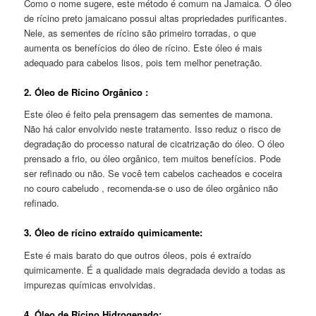
Como o nome sugere, este método é comum na Jamaica. O óleo
de rícino preto jamaicano possui altas propriedades purificantes.
Nele, as sementes de rícino são primeiro torradas, o que
aumenta os benefícios do óleo de rícino. Este óleo é mais
adequado para cabelos lisos, pois tem melhor penetração.
2. Óleo de Rícino Orgânico :
Este óleo é feito pela prensagem das sementes de mamona.
Não há calor envolvido neste tratamento. Isso reduz o risco de
degradação do processo natural de cicatrização do óleo. O óleo
prensado a frio, ou óleo orgânico, tem muitos benefícios. Pode
ser refinado ou não. Se você tem cabelos cacheados e coceira
no couro cabeludo , recomenda-se o uso de óleo orgânico não
refinado.
3. Óleo de rícino extraído quimicamente:
Este é mais barato do que outros óleos, pois é extraído
quimicamente. É a qualidade mais degradada devido a todas as
impurezas químicas envolvidas.
4. Óleo de Rícino Hidrogenado: