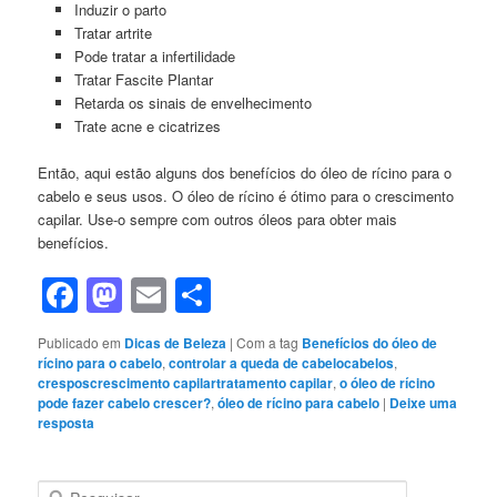
Induzir o parto
Tratar artrite
Pode tratar a infertilidade
Tratar Fascite Plantar
Retarda os sinais de envelhecimento
Trate acne e cicatrizes
Então, aqui estão alguns dos benefícios do óleo de rícino para o
cabelo e seus usos. O óleo de rícino é ótimo para o crescimento
capilar. Use-o sempre com outros óleos para obter mais
benefícios.
Facebook
Mastodon
Email
Share
Publicado em
Dicas de Beleza
|
Com a tag
Benefícios do óleo de
rícino para o cabelo
,
controlar a queda de cabelocabelos
,
cresposcrescimento capilartratamento capilar
,
o óleo de rícino
pode fazer cabelo crescer?
,
óleo de rícino para cabelo
|
Deixe uma
resposta
P