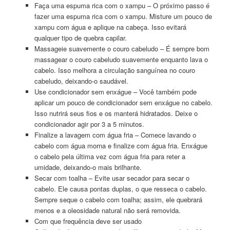
Faça uma espuma rica com o xampu – O próximo passo é
fazer uma espuma rica com o xampu. Misture um pouco de
xampu com água e aplique na cabeça. Isso evitará
qualquer tipo de quebra capilar.
Massageie suavemente o couro cabeludo – É sempre bom
massagear o couro cabeludo suavemente enquanto lava o
cabelo. Isso melhora a circulação sanguínea no couro
cabeludo, deixando-o saudável.
Use condicionador sem enxágue – Você também pode
aplicar um pouco de condicionador sem enxágue no cabelo.
Isso nutrirá seus fios e os manterá hidratados. Deixe o
condicionador agir por 3 a 5 minutos.
Finalize a lavagem com água fria – Comece lavando o
cabelo com água morna e finalize com água fria. Enxágue
o cabelo pela última vez com água fria para reter a
umidade, deixando-o mais brilhante.
Secar com toalha – Evite usar secador para secar o
cabelo. Ele causa pontas duplas, o que resseca o cabelo.
Sempre seque o cabelo com toalha; assim, ele quebrará
menos e a oleosidade natural não será removida.
Com que frequência deve ser usado