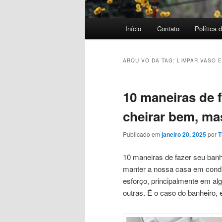
Menu
Início
Contato
Política 
principal
ARQUIVO DA TAG:
LIMPAR VASO 
10 maneiras de 
cheirar bem, m
Publicado em
janeiro 20, 2025
por
T
10 maneiras de fazer seu ban
manter a nossa casa em condi
esforço, principalmente em al
outras. É o caso do banheiro, 