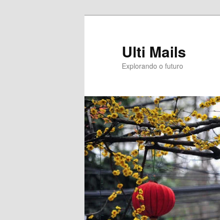
Pular
Pular
para
para
o
o
Ulti Mails
conteúdo
conteúdo
Explorando o futuro
principal
secundário