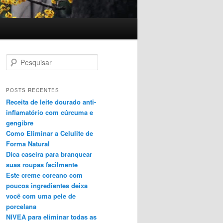
P
e
s
q
POSTS RECENTES
u
Receita de leite dourado anti-
i
inflamatório com cúrcuma e
s
gengibre
a
Como Eliminar a Celulite de
r
Forma Natural
Dica caseira para branquear
suas roupas facilmente
Este creme coreano com
poucos ingredientes deixa
você com uma pele de
porcelana
NIVEA para eliminar todas as