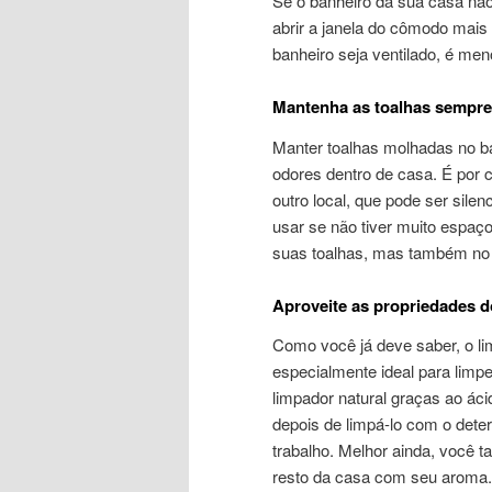
Se o banheiro da sua casa não
abrir a janela do cômodo mais
banheiro seja ventilado, é me
Mantenha as toalhas sempre
Manter toalhas molhadas no ba
odores dentro de casa. É por 
outro local, que pode ser sile
usar se não tiver muito espaç
suas toalhas, mas também no 
Aproveite as propriedades d
Como você já deve saber, o l
especialmente ideal para limp
limpador natural graças ao ácid
depois de limpá-lo com o deter
trabalho. Melhor ainda, você
resto da casa com seu aroma.