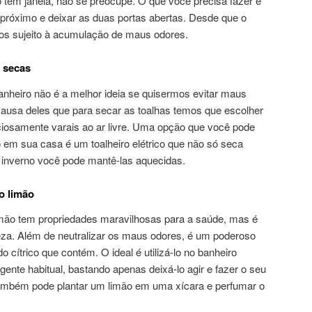
 tem janela, não se preocupe. O que você precisa fazer é
 próximo e deixar as duas portas abertas. Desde que o
nos sujeito à acumulação de maus odores.
 secas
nheiro não é a melhor ideia se quisermos evitar maus
causa deles que para secar as toalhas temos que escolher
nciosamente varais ao ar livre. Uma opção que você pode
o em sua casa é um toalheiro elétrico que não só seca
inverno você pode mantê-las aquecidas.
o limão
imão tem propriedades maravilhosas para a saúde, mas é
eza. Além de neutralizar os maus odores, é um poderoso
o cítrico que contém. O ideal é utilizá-lo no banheiro
gente habitual, bastando apenas deixá-lo agir e fazer o seu
 também pode plantar um limão em uma xícara e perfumar o