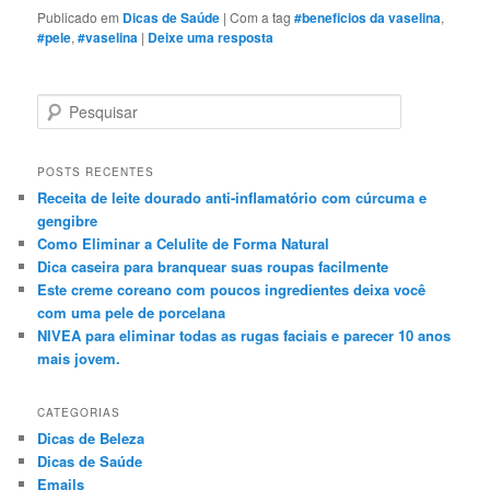
Publicado em
Dicas de Saúde
|
Com a tag
#beneficios da vaselina
,
#pele
,
#vaselina
|
Deixe uma resposta
P
e
s
q
POSTS RECENTES
u
Receita de leite dourado anti-inflamatório com cúrcuma e
i
gengibre
s
Como Eliminar a Celulite de Forma Natural
a
Dica caseira para branquear suas roupas facilmente
r
Este creme coreano com poucos ingredientes deixa você
com uma pele de porcelana
NIVEA para eliminar todas as rugas faciais e parecer 10 anos
mais jovem.
CATEGORIAS
Dicas de Beleza
Dicas de Saúde
Emails